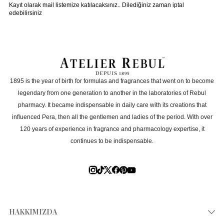
bayılanlardanım. Misafir banyosunda limon, yeşil çay ve
Kayıt olarak mail listemize katılacaksınız.. Dilediğiniz zaman iptal
İstanbul hepsi var, her misafir zevkine göre kullanıyor
edebilirsiniz
ve sonra yarım saat bu ürünler konuşuluyor, mutlaka
Kadınlar için uygun mu?
şans verin sonra vazgeçemeyeceksiniz
G** E** t**
|
29.06.2024
|
Hangi mevsime uygun?
Çok severek kullandığım bir kokuydu bayıldım harika
1895 is the year of birth for formulas and fragrances that went on to become
paketleme @cerenymnblog hesabımdan
Hediye için uygun mu?
inceleyebilirsiniz 🌸
legendary from one generation to another in the laboratories of Rebul
pharmacy. It became indispensable in daily care with its creations that
influenced Pera, then all the gentlemen and ladies of the period. With over
Seyahat için uygun mu?
120 years of experience in fragrance and pharmacology expertise, it
continues to be indispensable.
Hassas ciltler için uygun mu?
**** ****
|
20.03.2024
|
Hediye paketi var mı?
Banyom için 3’lü aldım kokularına bayıldım.🥰
Yeniden dolum yapılabilir mi?
HAKKIMIZDA