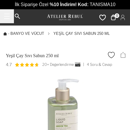
İlk Siparişe Özel
%10 İndirim!
Kod:
TANISMA10
0
-
BANYO VE VÜCUT
YEŞIL ÇAY SIVI SABUN 250 ML
Yeşil Çay Sıvı Sabun 250 ml
4.7
20+ Değerlendirme
4 Soru & Cevap