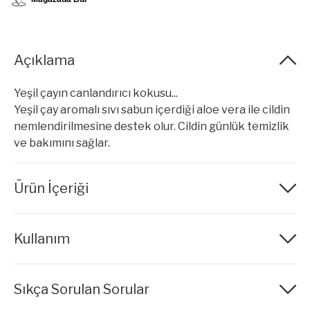
Açıklama
Yeşil çayın canlandırıcı kokusu...
Yeşil çay aromalı sıvı sabun içerdiği aloe vera ile cildin
nemlendirilmesine destek olur. Cildin günlük temizlik
ve bakımını sağlar.
Ürün İçeriği
Aqua (Water), Sodium Laureth Sulfate, Glycerin,
Kullanım
Cocamide DEA, Parfum (Fragrance), Cocamidopropyl
Betaine, Sodium Chloride, Propylene Glycol,
Panthenol, Limonene, Benzophenone-4, Linalool,
Sabunu elinizde köpürtüp bol suyla durulayın.
Aloe Barbadensis (Aloe Vera) Leaf Extract, Benzyl
Sıkça Sorulan Sorular
Salicylate, Hexyl Cinnamal, DMDM Hydantoin,