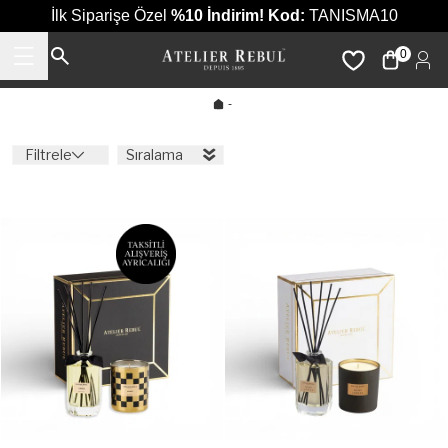
İlk Siparişe Özel
%10 İndirim!
Kod:
TANISMA10
0
-
Filtrele
Sıralama