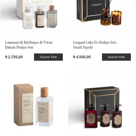
Limonotu & Bal Banyo & Vücut
Leopard Lüks Ev Hediye Seti -
Bakımı Hediye Seti
Sınırlı Sayıda
₺ 2.750,00
₺ 4.500,00
Sepete Ekle
Sepete Ekle