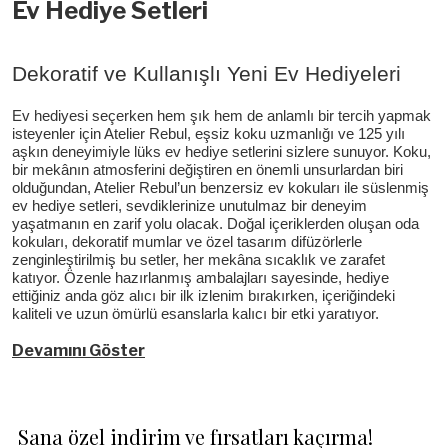
Ev Hediye Setleri
Dekoratif ve Kullanışlı Yeni Ev Hediyeleri
Ev hediyesi seçerken hem şık hem de anlamlı bir tercih yapmak
isteyenler için Atelier Rebul, eşsiz koku uzmanlığı ve 125 yılı
aşkın deneyimiyle lüks ev hediye setlerini sizlere sunuyor. Koku,
bir mekânın atmosferini değiştiren en önemli unsurlardan biri
olduğundan, Atelier Rebul’un benzersiz ev kokuları ile süslenmiş
ev hediye setleri, sevdiklerinize unutulmaz bir deneyim
yaşatmanın en zarif yolu olacak. Doğal içeriklerden oluşan oda
kokuları, dekoratif mumlar ve özel tasarım difüzörlerle
zenginleştirilmiş bu setler, her mekâna sıcaklık ve zarafet
katıyor. Özenle hazırlanmış ambalajları sayesinde, hediye
ettiğiniz anda göz alıcı bir ilk izlenim bırakırken, içeriğindeki
kaliteli ve uzun ömürlü esanslarla kalıcı bir etki yaratıyor.
Devamını Göster
Sana özel indirim ve fırsatları kaçırma!