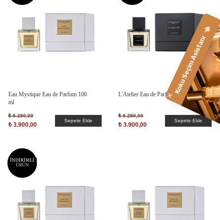
Koku Seçim Asistanı 👈🏻
Eau Mystique Eau de Parfum 100
L'Atelier Eau de Parfum 100 ml
ml
₺ 5.250,00
₺ 5.250,00
Sepete Ekle
Sepete Ekle
₺ 3.900,00
₺ 3.900,00