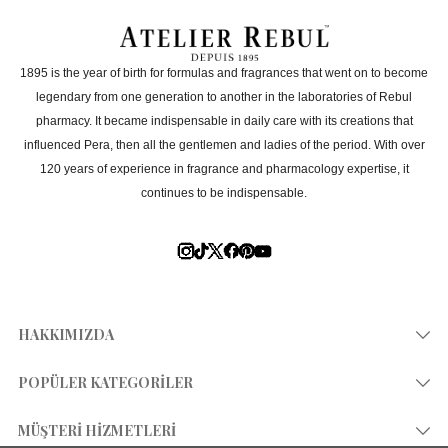
1895 is the year of birth for formulas and fragrances that went on to become
legendary from one generation to another in the laboratories of Rebul
pharmacy. It became indispensable in daily care with its creations that
influenced Pera, then all the gentlemen and ladies of the period. With over
120 years of experience in fragrance and pharmacology expertise, it
continues to be indispensable.
HAKKIMIZDA
Hikayemiz
POPÜLER KATEGORİLER
Mağazalar
Kolonya 80°
MÜŞTERİ HİZMETLERİ
Heritage Store