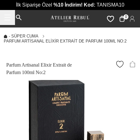
İlk Siparişe Özel
%10 İndirim!
Kod:
TANISMA10
0
-
SÜPER CUMA
PARFUM ARTISANAL ELIXIR EXTRAIT DE PARFUM 100ML NO:2
Parfum Artisanal Elixir Extrait de
Parfum 100ml No:2