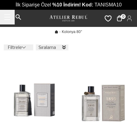
İlk Siparişe Özel
%10 İndirim!
Kod:
TANISMA10
0
-
Kolonya 80°
Filtrele
Sıralama