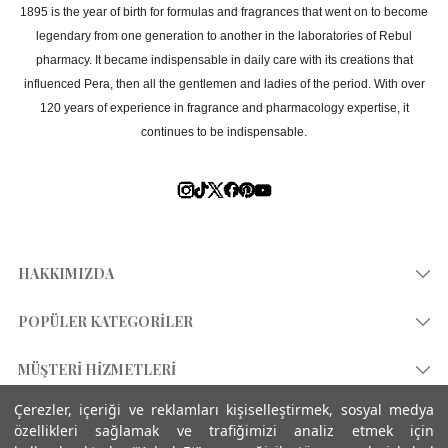
1895 is the year of birth for formulas and fragrances that went on to become
legendary from one generation to another in the laboratories of Rebul
pharmacy. It became indispensable in daily care with its creations that
influenced Pera, then all the gentlemen and ladies of the period. With over
120 years of experience in fragrance and pharmacology expertise, it
continues to be indispensable.
HAKKIMIZDA
Hikayemiz
POPÜLER KATEGORİLER
Mağazalar
Kolonya 80°
MÜŞTERİ HİZMETLERİ
Heritage Store
Çubuklu Oda Kokusu
Çerezler, içeriği ve reklamları kişiselleştirmek, sosyal medya
Bize Ulaşın
ÖZEL SAYFALAR
Entegre Yönetim Sistemi
özellikleri sağlamak ve trafiğimizi analiz etmek için
Erkek Parfüm
Kurumsal Satış