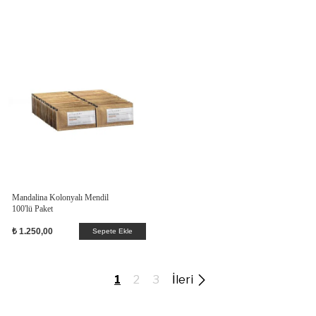
Mandalina Kolonyalı Mendil
100'lü Paket
₺ 1.250,00
Sepete Ekle
1
2
3
İleri