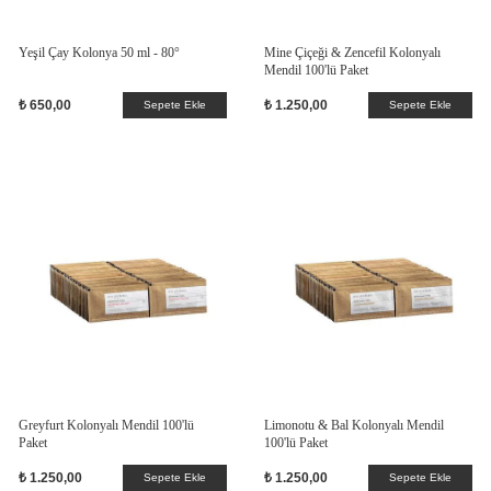
Yeşil Çay Kolonya 50 ml - 80°
Mine Çiçeği & Zencefil Kolonyalı
Mendil 100'lü Paket
₺ 650,00
₺ 1.250,00
Sepete Ekle
Sepete Ekle
Greyfurt Kolonyalı Mendil 100'lü
Limonotu & Bal Kolonyalı Mendil
Paket
100'lü Paket
₺ 1.250,00
₺ 1.250,00
Sepete Ekle
Sepete Ekle