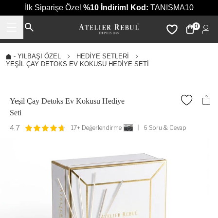
İlk Siparişe Özel
%10 İndirim!
Kod:
TANISMA10
0
-
YILBAŞI ÖZEL
HEDIYE SETLERI
YEŞIL ÇAY DETOKS EV KOKUSU HEDIYE SETI
Yeşil Çay Detoks Ev Kokusu Hediye
Seti
4.7
17+ Değerlendirme
6 Soru & Cevap