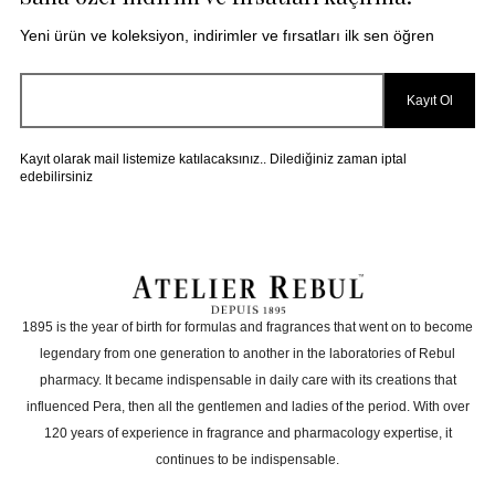
Çokk güzell , korunaklı bir şekilde saglam geldi, kucuk
hedıyeniz içinde tesekkur ederim, bayıldım kokulara💙
Yeni ürün ve koleksiyon, indirimler ve fırsatları ilk sen öğren
Kayıt Ol
Kayıt olarak mail listemize katılacaksınız.. Dilediğiniz zaman iptal
S** T** D**
|
24.07.2024
|
edebilirsiniz
cok guzel paketlenmisti tam hediyelik
İ** Ş**
|
08.06.2025
|
1895 is the year of birth for formulas and fragrances that went on to become
legendary from one generation to another in the laboratories of Rebul
muhteşem kokusu var misafir banyoma set olarak
aldım. gerçekten kokusu uzun süre kalıyor. miss gibi
pharmacy. It became indispensable in daily care with its creations that
de kokuyor
influenced Pera, then all the gentlemen and ladies of the period. With over
s** a**
|
20.03.2024
|
120 years of experience in fragrance and pharmacology expertise, it
continues to be indispensable.