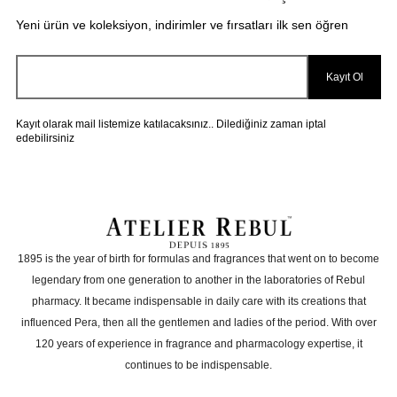
(Rosemary) Leaf Oil, Citral, Sodium Benzoate,
Yeni ürün ve koleksiyon, indirimler ve fırsatları ilk sen öğren
Potassium Sorbate, Sodium Hydroxide,
Phenoxyethanol, Tocopherol, Methyl Eugenol,
Benzoic Acid, Dehydroacetic Acid.face mist: Rosa
Kayıt Ol
Damascena (Rose) Flower Water, Lactobacillus
Ferment.
Kayıt olarak mail listemize katılacaksınız.. Dilediğiniz zaman iptal
edebilirsiniz
1895 is the year of birth for formulas and fragrances that went on to become
legendary from one generation to another in the laboratories of Rebul
pharmacy. It became indispensable in daily care with its creations that
influenced Pera, then all the gentlemen and ladies of the period. With over
120 years of experience in fragrance and pharmacology expertise, it
continues to be indispensable.