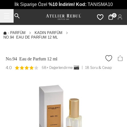
İlk Siparişe Özel
%10 İndirim!
Kod:
TANISMA10
0
-
PARFÜM
KADIN PARFÜM
NO.94 EAU DE PARFUM 12 ML
No.94 Eau de Parfum 12 ml
4.0
68+ Değerlendirme
18 Soru & Cevap