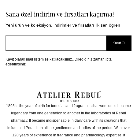
Sana özel indirim ve fırsatları kaçırma!
Ürün kutulu mu?
Paketleme çok sağlamdı, Parfüm kokusunu da bilerek
aldım ve çok beğeniyorum, hediye testerler için de
Yeni ürün ve koleksiyon, indirimler ve fırsatları ilk sen öğren
çok teşekkür ederim ❤️
Erkekler için uygun mu?
Ö** M**
|
06.05.2025
|
Kayıt Ol
Kadınlar için uygun mu?
İremataerden görerek almıştım bu ikinci alışım çok
Kayıt olarak mail listemize katılacaksınız.. Dilediğiniz zaman iptal
güzel kokuyor boyutu sayesindede minik çantama
edebilirsiniz
Hangi mevsime uygun
sığıyor
Ö** Ö**
|
09.06.2025
|
Seyahat için uygun mu?
mukemmel. mis mis... me de olsa koklu firma. rebul
kolonyalariyla buyudum.
1895 is the year of birth for formulas and fragrances that went on to become
Hediye paketi var mı?
legendary from one generation to another in the laboratories of Rebul
pharmacy. It became indispensable in daily care with its creations that
Hassas ciltler için uygun mu?
influenced Pera, then all the gentlemen and ladies of the period. With over
120 years of experience in fragrance and pharmacology expertise, it