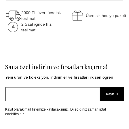
P333+P313 If skin irritation or rash occurs: Get
medical advice/ attention.
2000 TL üzeri ücretsiz
Ücretsiz hediye paketi
teslimat
2 Saat içinde hızlı
teslimat
Sana özel indirim ve fırsatları kaçırma!
Yeni ürün ve koleksiyon, indirimler ve fırsatları ilk sen öğren
Kayıt Ol
Kayıt olarak mail listemize katılacaksınız.. Dilediğiniz zaman iptal
edebilirsiniz