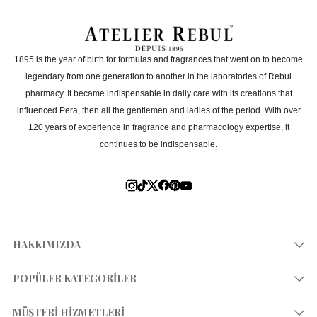
1895 is the year of birth for formulas and fragrances that went on to become
legendary from one generation to another in the laboratories of Rebul
pharmacy. It became indispensable in daily care with its creations that
influenced Pera, then all the gentlemen and ladies of the period. With over
120 years of experience in fragrance and pharmacology expertise, it
continues to be indispensable.
HAKKIMIZDA
Hikayemiz
POPÜLER KATEGORİLER
Mağazalar
Kolonya 80°
MÜŞTERİ HİZMETLERİ