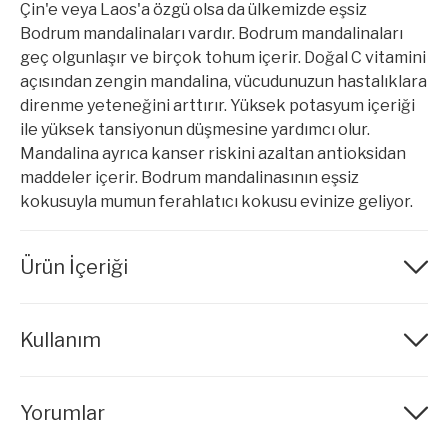
Çin'e veya Laos'a özgü olsa da ülkemizde eşsiz
Bodrum mandalinaları vardır. Bodrum mandalinaları
geç olgunlaşır ve birçok tohum içerir. Doğal C vitamini
açısından zengin mandalina, vücudunuzun hastalıklara
direnme yeteneğini arttırır. Yüksek potasyum içeriği
ile yüksek tansiyonun düşmesine yardımcı olur.
Mandalina ayrıca kanser riskini azaltan antioksidan
maddeler içerir. Bodrum mandalinasının eşsiz
kokusuyla mumun ferahlatıcı kokusu evinize geliyor.
Ürün İçeriği
Contains: (R)-p-mentha-1,8-diene, α-
Kullanım
hexylcinnamaldehyde, Citral. H317 May cause an
allergic skin reaction. H411 Toxic to aquatic life with
long lasting effects. P102 Keep out of reach of
children. P273 Avoid release to the environment.
Yorumlar
P302+P352 IF ON SKIN: Wash with plenty of water.