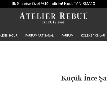
İlk Siparişe Özel
%10 İndirim!
Kod:
TANISMA10
OLDEN HOUR
PARFUM ARTISANAL
PARFÜM
KOLEKSIYONLAR
Küçük İnce Ş