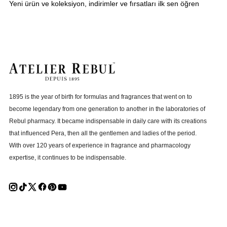
Yeni ürün ve koleksiyon, indirimler ve fırsatları ilk sen öğren
1895 is the year of birth for formulas and fragrances that went on to
become legendary from one generation to another in the laboratories of
Rebul pharmacy. It became indispensable in daily care with its creations
that influenced Pera, then all the gentlemen and ladies of the period.
With over 120 years of experience in fragrance and pharmacology
expertise, it continues to be indispensable.