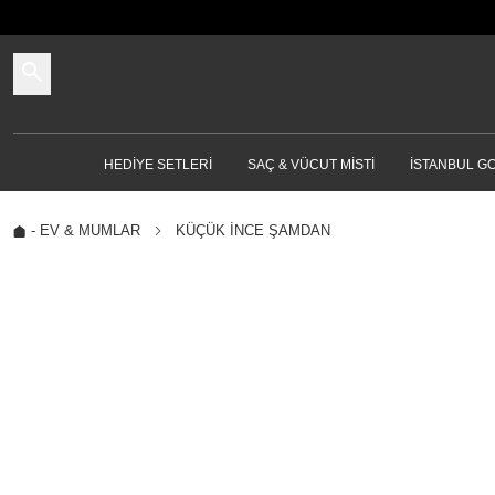
HEDIYE SETLERI
SAÇ & VÜCUT MISTI
İSTANBUL G
-
EV & MUMLAR
KÜÇÜK İNCE ŞAMDAN