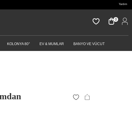
Yardım
0
KOLONYA 80°
EV & MUMLAR
BANYO VE VÜCUT
amdan