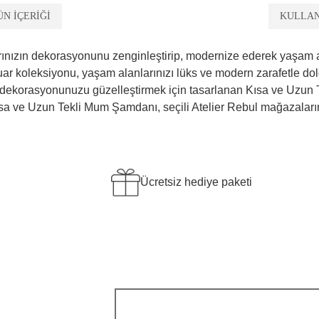
ÜN İÇERİĞİ
KULLA
nızın dekorasyonunu zenginleştirip, modernize ederek yaşam al
sesuar koleksiyonu, yaşam alanlarınızı lüks ve modern zarafetle d
v dekorasyonunuzu güzelleştirmek için tasarlanan Kısa ve Uzu
sa ve Uzun Tekli Mum Şamdanı, seçili Atelier Rebul mağazalarım
Ücretsiz hediye paketi