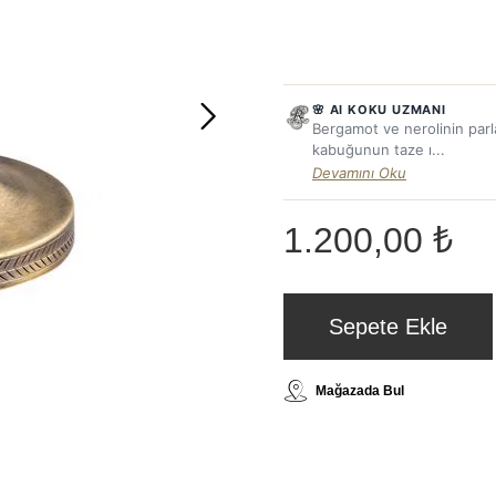
🌸 AI KOKU UZMANI
Bergamot ve nerolinin parla
kabuğunun taze ı...
Devamını Oku
1.200,00 ₺
Sepete Ekle
Mağazada Bul