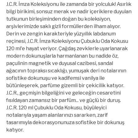
J.C.R. İmza Koleksiyonu ile zamanda bir yolculuk! Asırlık
bilgi birikimi, sonsuz merak ve nadir içeriklere duyulan
tutkunun birleşiminden doğan bu koleksiyon,
arşivlerimizde saklı gizli formüllerden ilham alıyor.
Derin ve zengin karakteriyle yüzyıllık labdanum
reçinesi, J.C.R. İmza Koleksiyonu Çubuklu Oda Kokusu
120 ml'e hayat veriyor. Çağdaş zevklerle uyarlanarak
modern dokunuşlarla harmanlanan bu nadide öz,
paçulinin magnetik ve duyusal cazibesi, sandal
ağacının topraksı sıcaklığı, yumuşak deri notalarının
sofistike dokunuşu ve kadifemsi vanilya ile
bütünleşerek, parfüme gizemli bir çekicilik katıyor.
J.C.R., geçmişin bilgeliğini ve geleceğin cesaretini
fısıldayan zamansız bir parfüm... ve güçlü bir duruş.
J.C.R. 120 ml Çubuklu Oda Kokusu, büyüleyici
notalarıyla yaşam alanlarınızı sararken, zarif
tasarımıyla dekorasyonunuza sofistike bir dokunuş
katıyor.