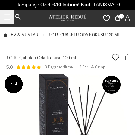
İlk Siparişe Özel
%10 İndirim!
Kod:
TANISMA10
0
-
EV & MUMLAR
J.C.R. ÇUBUKLU ODA KOKUSU 120 ML
J.C.R. Çubuklu Oda Kokusu 120 ml
5.0
3 Değerlendirme
2 Soru & Cevap