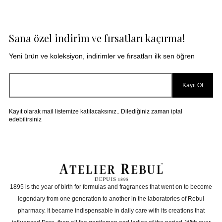
GENEL
3 Değerlendirme
|
1 Yorum
Sana özel indirim ve fırsatları kaçırma!
Ürün kutulu mu?
Harika bir koku yayılımı çok iyi banyoma koydum 3
Çubuk fazlasıyla yeterli geldi
Yeni ürün ve koleksiyon, indirimler ve fırsatları ilk sen öğren
M** K**
|
03.12.2025
|
Hangi mevsime uygun
Kayıt Ol
Kaynak: Trendyol
⚡ CollectAction
Yedek parça ve aksesuar temini mümkün mü?
Kayıt olarak mail listemize katılacaksınız.. Dilediğiniz zaman iptal
Ürün Soru ve Cevapları
edebilirsiniz
Ürün cam mı?
J.C.R. Çubuklu Oda Kokusu 120 ml
Hediye paketi var mı?
1895 is the year of birth for formulas and fragrances that went on to become
Yeniden dolum yapılabilir mi?
legendary from one generation to another in the laboratories of Rebul
pharmacy. It became indispensable in daily care with its creations that
SORU
**** ****
15.08.2025