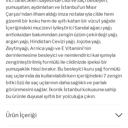
inci tanecikleri sayesinde cildi ve saçı besleyen,
yumuşatan, aydınlatan ve İstanbul'un Mısır
Çarşısı'ndan ilham aldığı imza notalarıyla cilde hem
gizemli bir koku hem de ışıltı katan bir vücut yağıdır.
İçeriğindeki mucizevi iyileştirici Sandal ağacı yağı,
antioksidan bakımından zengin üzüm çekirdeği yağı,
argan yağı, Hindistan Cevizi yağı, Jojoba yağı,
Zeytinyağı, Arnica yağı ve E Vitamini'nin
derinlemesine besleyici ve nemlendirici karışımıyla
zenginleştirilmiş formülü ile cildinizde ipeksi bir
yumuşaklık hissi bırakır. Bu besleyici kuru yağ formülü
saç uçlarında da kullanılabilirken içeriğindeki 7 zengin
bitki özü ile saç uçlarının daha sağlıklı ve parlak
görünmesini sağlar. İkonik İstanbul kokusuna sahip
bu ürünle duyusal ışıltılı bir yolculuğa çıkın.
Ürün İçeriği