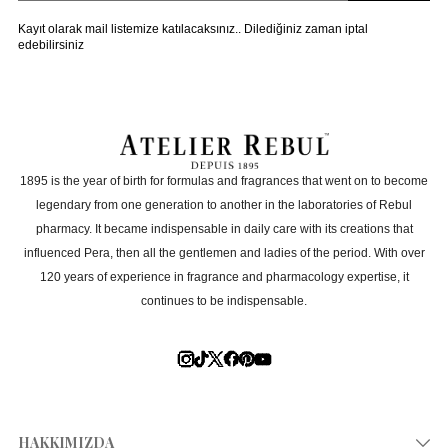
Hediye paketi var mı?
Kayıt olarak mail listemize katılacaksınız.. Dilediğiniz zaman iptal
edebilirsiniz
Yeniden dolum yapılabilir mi?
Alkol içerir mi?
1895 is the year of birth for formulas and fragrances that went on to become
Hediye için uygun mu?
legendary from one generation to another in the laboratories of Rebul
pharmacy. It became indispensable in daily care with its creations that
influenced Pera, then all the gentlemen and ladies of the period. With over
120 years of experience in fragrance and pharmacology expertise, it
KULLANIM
continues to be indispensable.
Koku yayılımı nasıl?
Kullanım ömrü ne kadar?
HAKKIMIZDA