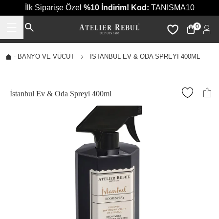
İlk Siparişe Özel
%10 İndirim!
Kod:
TANISMA10
0
-
BANYO VE VÜCUT
İSTANBUL EV & ODA SPREYI 400ML
İstanbul Ev & Oda Spreyi 400ml