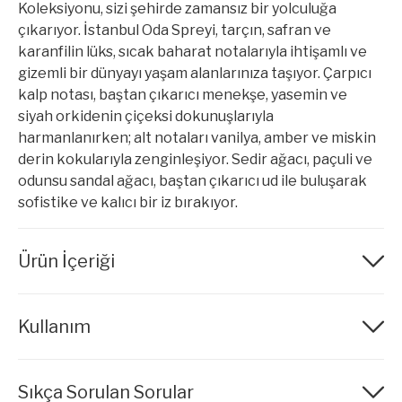
Koleksiyonu, sizi şehirde zamansız bir yolculuğa
çıkarıyor. İstanbul Oda Spreyi, tarçın, safran ve
karanfilin lüks, sıcak baharat notalarıyla ihtişamlı ve
gizemli bir dünyayı yaşam alanlarınıza taşıyor. Çarpıcı
kalp notası, baştan çıkarıcı menekşe, yasemin ve
siyah orkidenin çiçeksi dokunuşlarıyla
harmanlanırken; alt notaları vanilya, amber ve miskin
derin kokularıyla zenginleşiyor. Sedir ağacı, paçuli ve
odunsu sandal ağacı, baştan çıkarıcı ud ile buluşarak
sofistike ve kalıcı bir iz bırakıyor.
Ürün İçeriği
:1-(1,2,3,4,5,6,7,8-octahydro- 2,3,8,8-tetramethyl-2-
Kullanım
naphthyl)ethan-1-one, Linalyl acetate, Juniper,
Juniperus virginiana, ext., Linalool. H225 Highly
flammable liquid and vapour. H319 Causes serious eye
Dik tutarak püskürtün.
irritation. H317 May cause an allergic skin reaction.
Sıkça Sorulan Sorular