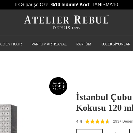
İlk Siparişe Özel
%10 İndirim!
Kod:
TANISMA10
OLDEN HOUR
PARFUM ARTISANAL
PARFÜM
KOLEKSIYONLAR
İstanbul Çubu
Kokusu 120 m
4.6
293+ Değer