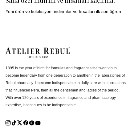
Sana özel indirim ve fırsatları kaçırma!
Yeni ürün ve koleksiyon, indirimler ve fırsatları ilk sen öğren
1895 is the year of birth for formulas and fragrances that went on to
become legendary from one generation to another in the laboratories of
Rebul pharmacy. It became indispensable in daily care with its creations
that influenced Pera, then all the gentlemen and ladies of the period.
With over 120 years of experience in fragrance and pharmacology
expertise, it continues to be indispensable.