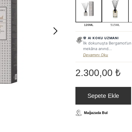
120ML
515ML
🌸 AI KOKU UZMANI
İlk dokunuşta Bergamot’un f
mekâna anınd...
Devamını Oku
2.300,00 ₺
Sepete Ekle
Mağazada Bul