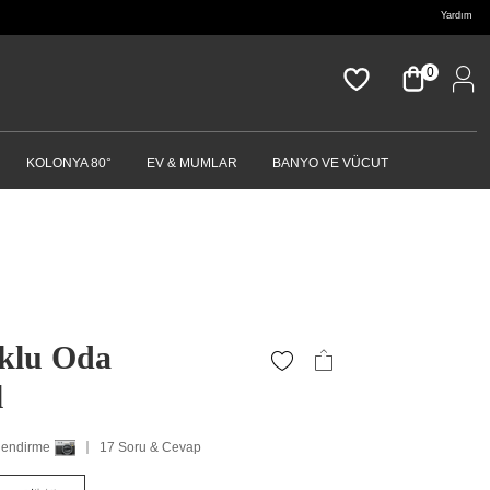
Yardım
0
KOLONYA 80°
EV & MUMLAR
BANYO VE VÜCUT
klu Oda
l
lendirme
17 Soru & Cevap