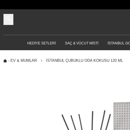
HEDIYE SETLERI
SAÇ & VÜCUT MISTI
İSTANBUL G
-
EV & MUMLAR
İSTANBUL ÇUBUKLU ODA KOKUSU 120 ML