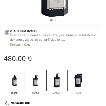
🌸 AI KOKU UZMANI
İlk anda serin deniz tuzu ve taze yeşil nefeslerin ferahlatıcı
dokunuşuyla açılan bu zarif duş jeli,...
Devamını Oku
480,00 ₺
100ML
250ML
400ML
Refill
Mağazada Bul