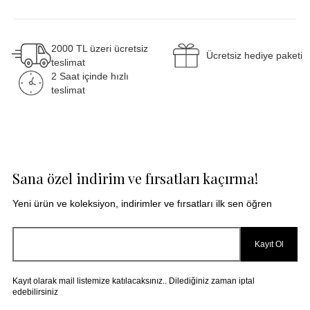
Bosphorus Akuatik/Odunsu/Çiçeksi Sıvı Sabun koku
notaları nedir?
2000 TL üzeri ücretsiz
Ücretsiz hediye paketi
teslimat
2 Saat içinde hızlı
Bosphorus Akuatik/Odunsu/Çiçeksi Sıvı Sabun
teslimat
kokusu nasıl?
Bosphorus Akuatik/Odunsu/Çiçeksi Sıvı Sabun Sıvı
Sabun kalıcı mı?
Sana özel indirim ve fırsatları kaçırma!
Yeni ürün ve koleksiyon, indirimler ve fırsatları ilk sen öğren
GENEL
Kayıt Ol
Kayıt olarak mail listemize katılacaksınız.. Dilediğiniz zaman iptal
edebilirsiniz