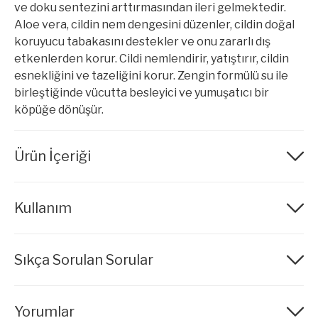
ve doku sentezini arttırmasından ileri gelmektedir.
Aloe vera, cildin nem dengesini düzenler, cildin doğal
koruyucu tabakasını destekler ve onu zararlı dış
etkenlerden korur. Cildi nemlendirir, yatıştırır, cildin
esnekliğini ve tazeliğini korur. Zengin formülü su ile
birleştiğinde vücutta besleyici ve yumuşatıcı bir
köpüğe dönüşür.
Ürün İçeriği
Aqua (Water), Sodium Laureth Sulfate, Glycerin,
Kullanım
Cocamide DEA, Parfum (Fragrance), Cocamidopropyl
Betaine, Sodium Chloride, Panthenol,
Sabunu elinizde köpürtüp bol suyla durulayın. Mini boy
Sıkça Sorulan Sorular
(small size) formu sayesinde seyahatler için idealdir.
KOKU
Yorumlar