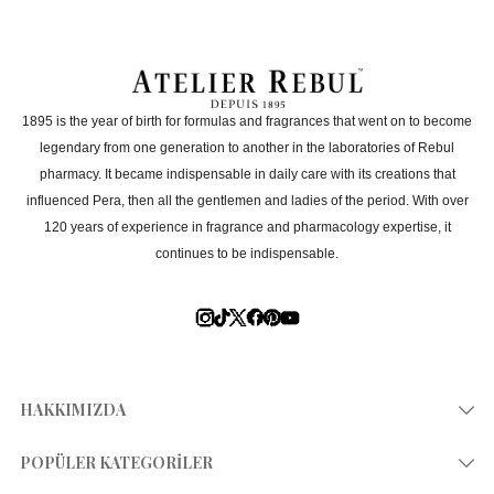
Ürün kutulu mu?
Erkekler için uygun mu?
1895 is the year of birth for formulas and fragrances that went on to become
Kadınlar için uygun mu?
legendary from one generation to another in the laboratories of Rebul
pharmacy. It became indispensable in daily care with its creations that
influenced Pera, then all the gentlemen and ladies of the period. With over
Hangi mevsime uygun?
120 years of experience in fragrance and pharmacology expertise, it
continues to be indispensable.
Hediye için uygun mu?
Seyahat için uygun mu?
HAKKIMIZDA
Hassas ciltler için uygun mu?
Hikayemiz
POPÜLER KATEGORİLER
Hediye paketi var mı?
Mağazalar