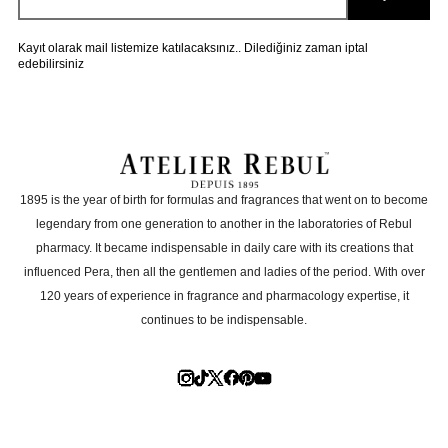
Kayıt olarak mail listemize katılacaksınız.. Dilediğiniz zaman iptal
her zaman aldığım marka çok guzel
edebilirsiniz
s** b**
|
13.05.2025
|
1895 is the year of birth for formulas and fragrances that went on to become
legendary from one generation to another in the laboratories of Rebul
pharmacy. It became indispensable in daily care with its creations that
Çok severek kıllanıyorum
influenced Pera, then all the gentlemen and ladies of the period. With over
M** B** B** s**
|
10.09.2025
|
120 years of experience in fragrance and pharmacology expertise, it
continues to be indispensable.
kokusu çok etkili ve kalıcı
**** ****
|
16.06.2025
|