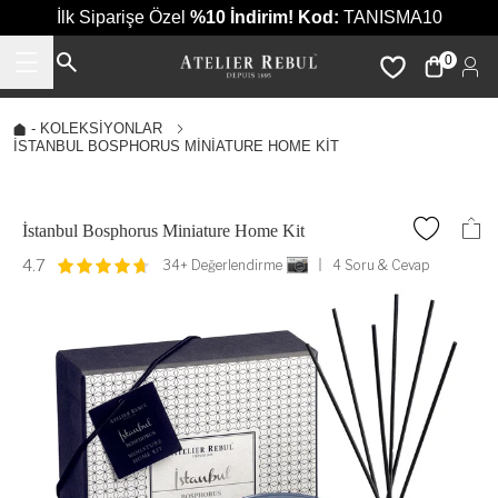
İlk Siparişe Özel
%10 İndirim!
Kod:
TANISMA10
0
-
KOLEKSIYONLAR
İSTANBUL BOSPHORUS MINIATURE HOME KIT
İstanbul Bosphorus Miniature Home Kit
4.7
34+ Değerlendirme
4 Soru & Cevap