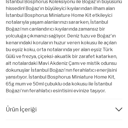
İstanbul Bosphorus Koleksiyonu ile Boğaz’ın büyüsünü
hissedin! Boğaz’ın büyüleyici kıyılarından ilham alan
İstanbul Bosphorus Miniature Home Kit etkileyici
notalarıyla yaşam alanlarınızı sararken, İstanbul
Boğazı’nın canlandırıcı kıyılarında zamansız bir
yolculuğa çıkmanızı sağlıyor. Deniz tuzu ve Boğaz'ın
kenarındaki koruların huzur veren kokusu ile açılan
bu eşsiz koku, orta notalarında yer alan eşsiz Türk
Gülü ve frezya, çiçeksi-akuatik bir zarafet katarken,
alt notalardaki Mavi Akdeniz Çamı ve mistik odunsu
dokunuşlar İstanbul Boğazı'nın ferahlatıcı enerjisini
yansıtıyor. İstanbul Bosphorus Miniature Home Kit,
65g mum ve 50ml çubuklu oda kokusu ile İstanbul
Boğazı'nın ferahlatıcı esintisini evinize taşıyor.
Ürün İçeriği
"mum: 1-(1,2,3,4,5,6,7,8-octahydro-2,3,8,8-