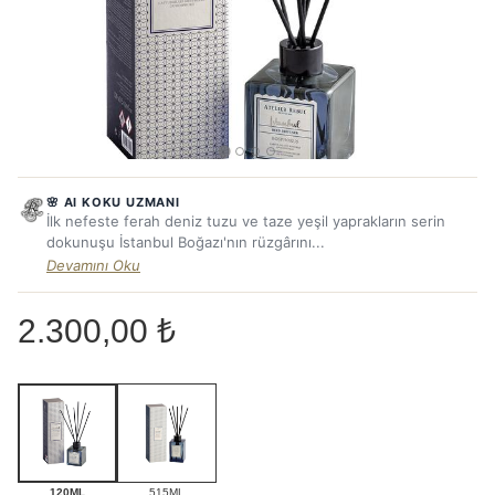
🌸 AI KOKU UZMANI
İlk nefeste ferah deniz tuzu ve taze yeşil yaprakların serin
dokunuşu İstanbul Boğazı'nın rüzgârını...
Devamını Oku
2.300,00 ₺
120ML
515ML