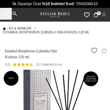
İlk Siparişe Özel
%10 İndirim!
Kod:
TANISMA10
0
-
EV & MUMLAR
İSTANBUL BOSPHORUS ÇUBUKLU ODA KOKUSU 120 ML
İstanbul Bosphorus Çubuklu Oda
Kokusu 120 ml
4.5
12+ Değerlendirme