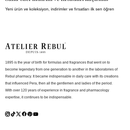
Yeni ürün ve koleksiyon, indirimler ve fırsatları ilk sen öğren
1895 is the year of birth for formulas and fragrances that went on to
become legendary from one generation to another in the laboratories of
Rebul pharmacy. It became indispensable in daily care with its creations
that influenced Pera, then all the gentlemen and ladies of the period.
With over 120 years of experience in fragrance and pharmacology
expertise, it continues to be indispensable.