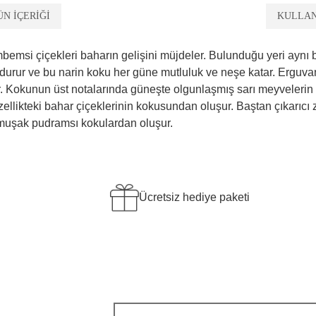
ÜN İÇERİĞİ
KULLA
emsi çiçekleri baharın gelişini müjdeler. Bulunduğu yeri aynı b
durur ve bu narin koku her güne mutluluk ve neşe katar. Erguvan K
. Kokunun üst notalarında güneşte olgunlaşmış sarı meyvelerin ergu
ellikteki bahar çiçeklerinin kokusundan oluşur. Baştan çıkarıc
yumuşak pudramsı kokulardan oluşur.
Ücretsiz hediye paketi