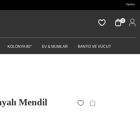
Yardım
0
KOLONYA 80°
EV & MUMLAR
BANYO VE VÜCUT
yalı Mendil