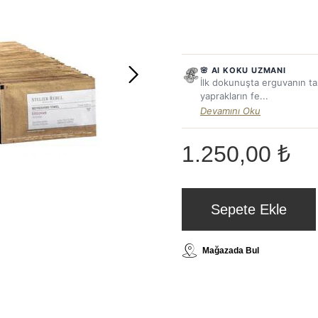
🌸 AI KOKU UZMANI
İlk dokunuşta erguvanın taz
yaprakların fe...
Devamını Oku
1.250,00 ₺
Sepete Ekle
Mağazada Bul