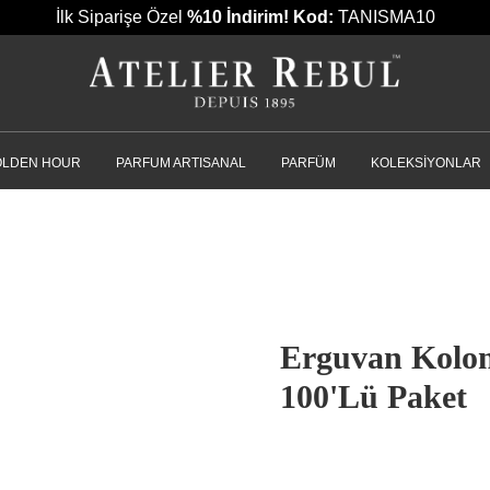
İlk Siparişe Özel
%10 İndirim!
Kod:
TANISMA10
OLDEN HOUR
PARFUM ARTISANAL
PARFÜM
KOLEKSIYONLAR
Erguvan Kolon
100'Lü Paket