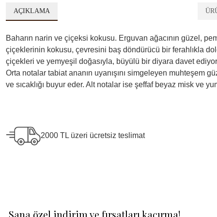
AÇIKLAMA
ÜR
Baharın narin ve çiçeksi kokusu. Erguvan ağacının güzel, pemb
çiçeklerinin kokusu, çevresini baş döndürücü bir ferahlıkla dol
çiçekleri ve yemyeşil doğasıyla, büyülü bir diyara davet ediyor
Orta notalar tabiat ananın uyanışını simgeleyen muhteşem güz
ve sıcaklığı buyur eder. Alt notalar ise şeffaf beyaz misk ve 
2000 TL üzeri ücretsiz teslimat
Sana özel indirim ve fırsatları kaçırma!