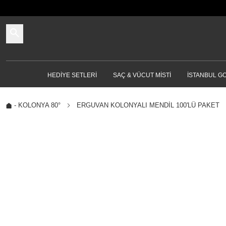
HEDIYE SETLERI
SAÇ & VÜCUT MISTI
İSTANBUL G
-
KOLONYA 80°
ERGUVAN KOLONYALI MENDIL 100'LÜ PAKET