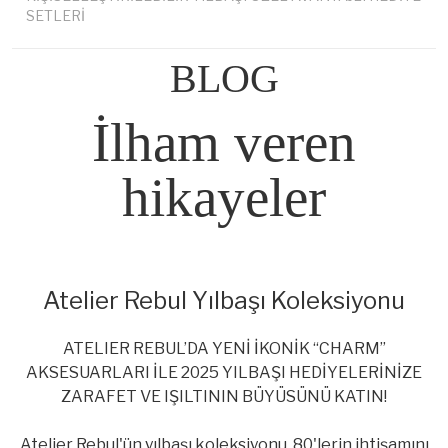
SETLERİ
BLOG
İlham veren
hikayeler
Atelier Rebul Yılbaşı Koleksiyonu
ATELIER REBUL’DA YENİ İKONİK “CHARM”
AKSESUARLARI İLE 2025 YILBAŞI HEDİYELERİNİZE
ZARAFET VE IŞILTININ BÜYÜSÜNÜ KATIN!
Atelier Rebul'ün yılbaşı koleksiyonu, 80'lerin ihtişamını