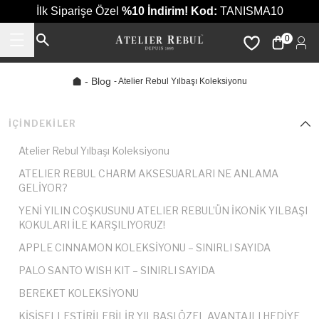
İlk Siparişe Özel
%10 İndirim!
Kod:
TANISMA10
0
-
Blog
- Atelier Rebul Yılbaşı Koleksiyonu
İÇINDEKILER
Atelier Rebul Yılbaşı Koleksiyonu
ATELIER REBUL CHARM AKSESUARLARI NE ANLAMA
GELİYOR?
YENİ YILIN COŞKUSUNU ATELIER REBUL’ÜN İKONİK YILBAŞI
KOKULARI İLE KARŞILIYORUZ!
APPLE CINNAMON KOLEKSİYONU – SINIRLI SAYIDA
PALO SANTO WISH KIT – SINIRLI SAYIDA
BEREKET KOLEKSİYONU
KİŞİSELLEŞTİRİLEBİLİR YILBAŞI ÖZEL AVANTAJLI HEDİYE