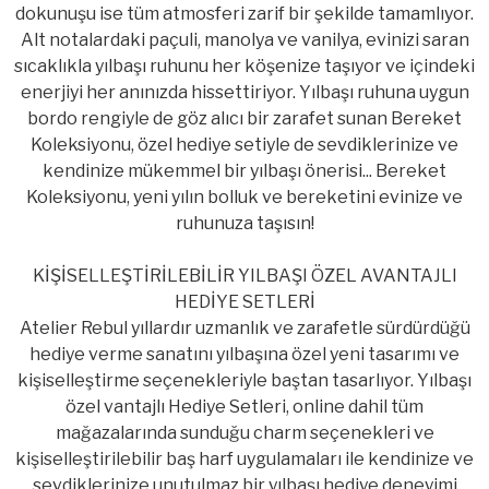
dokunuşu ise tüm atmosferi zarif bir şekilde tamamlıyor.
Alt notalardaki paçuli, manolya ve vanilya, evinizi saran
sıcaklıkla yılbaşı ruhunu her köşenize taşıyor ve içindeki
enerjiyi her anınızda hissettiriyor. Yılbaşı ruhuna uygun
bordo rengiyle de göz alıcı bir zarafet sunan Bereket
Koleksiyonu, özel hediye setiyle de sevdiklerinize ve
kendinize mükemmel bir yılbaşı önerisi... Bereket
Koleksiyonu, yeni yılın bolluk ve bereketini evinize ve
ruhunuza taşısın!
KİŞİSELLEŞTİRİLEBİLİR YILBAŞI ÖZEL AVANTAJLI
HEDİYE SETLERİ
Atelier Rebul yıllardır uzmanlık ve zarafetle sürdürdüğü
hediye verme sanatını yılbaşına özel yeni tasarımı ve
kişiselleştirme seçenekleriyle baştan tasarlıyor. Yılbaşı
özel vantajlı Hediye Setleri, online dahil tüm
mağazalarında sunduğu charm seçenekleri ve
kişiselleştirilebilir baş harf uygulamaları ile kendinize ve
sevdiklerinize unutulmaz bir yılbaşı hediye deneyimi