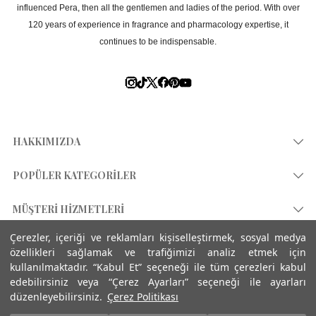
influenced Pera, then all the gentlemen and ladies of the period. With over
120 years of experience in fragrance and pharmacology expertise, it
continues to be indispensable.
HAKKIMIZDA
Hikayemiz
POPÜLER KATEGORİLER
Mağazalar
Kolonya 80°
MÜŞTERİ HİZMETLERİ
Heritage Store
Çubuklu Oda Kokusu
Çerezler, içeriği ve reklamları kişiselleştirmek, sosyal medya
Bize Ulaşın
ÖZEL SAYFALAR
Entegre Yönetim Sistemi
özellikleri sağlamak ve trafiğimizi analiz etmek için
Erkek Parfüm
Kurumsal Satış
kullanılmaktadır. “Kabul Et” seçeneği ile tüm çerezleri kabul
Blog Atelier
Yeni Leopard Koleksiyonu
Kadın Parfüm
edebilirsiniz veya “Çerez Ayarları” seçeneği ile ayarları
Sıkça Sorulan Sorular
Entegre Kalite Politikası
düzenleyebilirsiniz.
Çerez Politikası
Sevgililer Günü'ne Özel
Mumlar
© 2024 Atelier Rebul. All rights reserved
KVKK