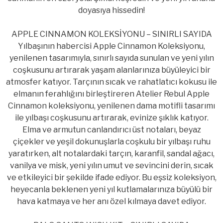
doyasıya hissedin!
APPLE CINNAMON KOLEKSİYONU – SINIRLI SAYIDA
Yılbaşının habercisi Apple Cinnamon Koleksiyonu,
yenilenen tasarımıyla, sınırlı sayıda sunulan ve yeni yılın
coşkusunu artırarak yaşam alanlarınıza büyüleyici bir
atmosfer katıyor. Tarçının sıcak ve rahatlatıcı kokusu ile
elmanın ferahlığını birleştireren Atelier Rebul Apple
Cinnamon koleksiyonu, yenilenen dama motifli tasarımı
ile yılbaşı coşkusunu artırarak, evinize şıklık katıyor.
Elma ve armutun canlandırıcı üst notaları, beyaz
çiçekler ve yeşil dokunuşlarla coşkulu bir yılbaşı ruhu
yaratırken, alt notalardaki tarçın, karanfil, sandal ağacı,
vanilya ve misk, yeni yılın umut ve sevincini derin, sıcak
ve etkileyici bir şekilde ifade ediyor. Bu eşsiz koleksiyon,
heyecanla beklenen yeni yıl kutlamalarınıza büyülü bir
hava katmaya ve her anı özel kılmaya davet ediyor.