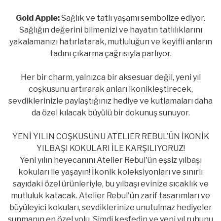
Gold Apple:
Sağlık ve tatlı yaşamı sembolize ediyor.
Sağlığın değerini bilmenizi ve hayatın tatlılıklarını
yakalamanızı hatırlatarak, mutluluğun ve keyifli anların
tadını çıkarma çağrısıyla parlıyor.
Her bir charm, yalnızca bir aksesuar değil, yeni yıl
coşkusunu artırarak anları ikonikleştirecek,
sevdiklerinizle paylaştığınız hediye ve kutlamaları daha
da özel kılacak büyülü bir dokunuş sunuyor.
YENİ YILIN COŞKUSUNU ATELIER REBUL’ÜN İKONİK
YILBAŞI KOKULARI İLE KARŞILIYORUZ!
Yeni yılın heyecanını Atelier Rebul'ün eşsiz yılbaşı
kokuları ile yaşayın! İkonik koleksiyonları ve sınırlı
sayıdaki özel ürünleriyle, bu yılbaşı evinize sıcaklık ve
mutluluk katacak. Atelier Rebul'ün zarif tasarımları ve
büyüleyici kokuları, sevdiklerinize unutulmaz hediyeler
sunmanın en özel yolu. Şimdi keşfedin ve yeni yıl ruhunu