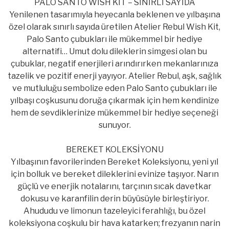
PALO SANTO WISH KIT – SINIRLI SAYIDA
Yenilenen tasarımıyla heyecanla beklenen ve yılbaşına
özel olarak sınırlı sayıda üretilen Atelier Rebul Wish Kit,
Palo Santo çubukları ile mükemmel bir hediye
alternatifi… Umut dolu dileklerin simgesi olan bu
çubuklar, negatif enerjileri arındırırken mekanlarınıza
tazelik ve pozitif enerji yayıyor. Atelier Rebul, aşk, sağlık
ve mutluluğu sembolize eden Palo Santo çubukları ile
yılbaşı coşkusunu doruğa çıkarmak için hem kendinize
hem de sevdiklerinize mükemmel bir hediye seçeneği
sunuyor.
BEREKET KOLEKSİYONU
Yılbaşının favorilerinden Bereket Koleksiyonu, yeni yıl
için bolluk ve bereket dileklerini evinize taşıyor. Narın
güçlü ve enerjik notalarını, tarçının sıcak davetkar
dokusu ve karanfilin derin büyüsüyle birleştiriyor.
Ahududu ve limonun tazeleyici ferahlığı, bu özel
koleksiyona coşkulu bir hava katarken; frezyanın narin