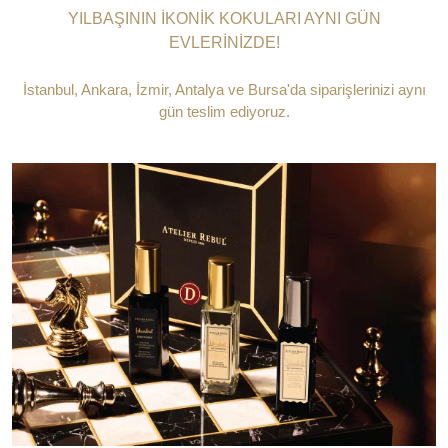
YILBAŞININ İKONİK KOKULARI AYNI GÜN
EVLERİNİZDE!
İstanbul, Ankara, İzmir, Antalya ve Bursa'da siparişlerinizi aynı
gün teslim ediyoruz.