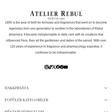
1895 is the year of birth for formulas and fragrances that went on to become
legendary from one generation to another in the laboratories of Rebul
pharmacy. It became indispensable in daily care with its creations that
influenced Pera, then all the gentlemen and ladies of the period. With over
120 years of experience in fragrance and pharmacology expertise, it
continues to be indispensable.
HAKKIMIZDA
Hikayemiz
POPÜLER KATEGORİLER
Mağazalar
Kolonya 80°
MÜŞTERİ HİZMETLERİ