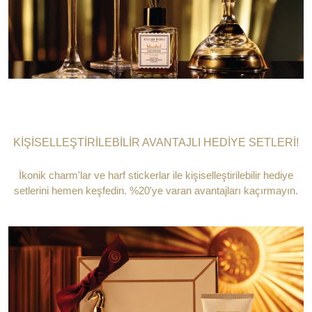
KİŞİSELLEŞTİRİLEBİLİR AVANTAJLI HEDİYE SETLERİ!
İkonik charm'lar ve harf stickerlar ile kişiselleştirilebilir hediye
setlerini hemen keşfedin. %20'ye varan avantajları kaçırmayın.